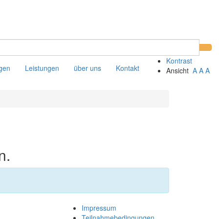
Kontrast
gen
Leistungen
über uns
Kontakt
Ansicht
A
A
A
n.
Impressum
Teilnahmebedingungen